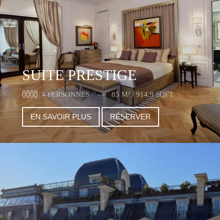
SUITE PRESTIGE
4 PERSONNES
85 M² / 914,9 SQFT
EN SAVOIR PLUS
RÉSERVER