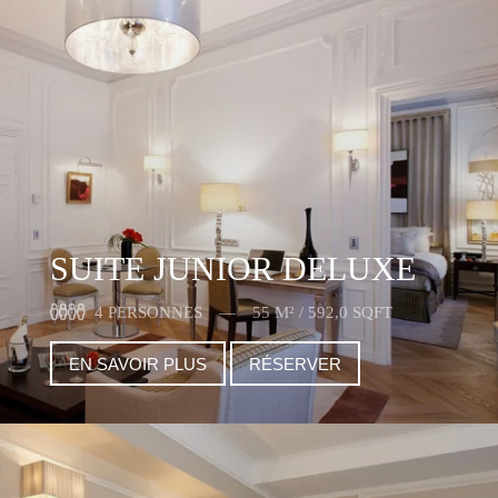
SUITE JUNIOR DELUXE
4 PERSONNES
55 M² / 592,0 SQFT
EN SAVOIR PLUS
RÉSERVER