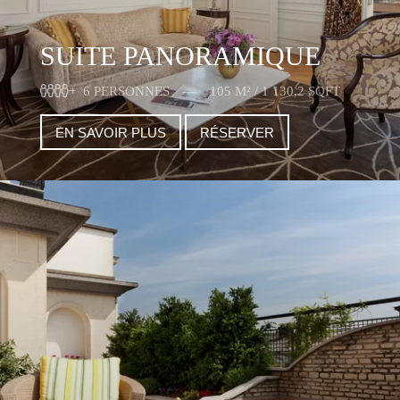
SUITE PANORAMIQUE
6 PERSONNES
105 M² / 1 130,2 SQFT
EN SAVOIR PLUS
RÉSERVER