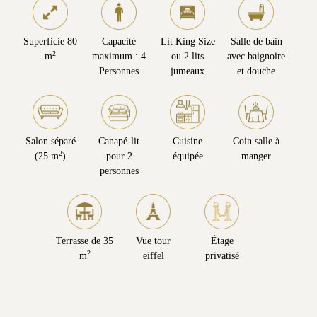
Superficie 80
Capacité
Lit King Size
Salle de bain
2
m
maximum : 4
ou 2 lits
avec baignoire
Personnes
jumeaux
et douche
Salon séparé
Canapé-lit
Cuisine
Coin salle à
2
(25 m
)
pour 2
équipée
manger
personnes
Terrasse de 35
Vue tour
Étage
2
m
eiffel
privatisé