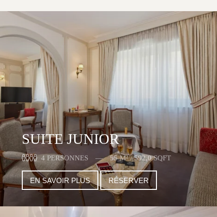
SUITE JUNIOR
4 PERSONNES
55 M² / 592,0 SQFT
EN SAVOIR PLUS
RÉSERVER