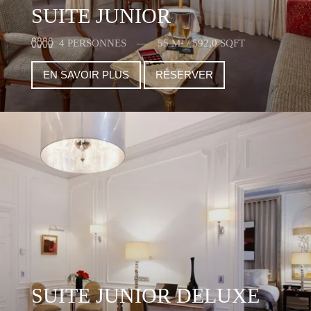
SUITE JUNIOR
4 PERSONNES
55 M² / 592,0 SQFT
EN SAVOIR PLUS
RÉSERVER
SUITE JUNIOR DELUXE