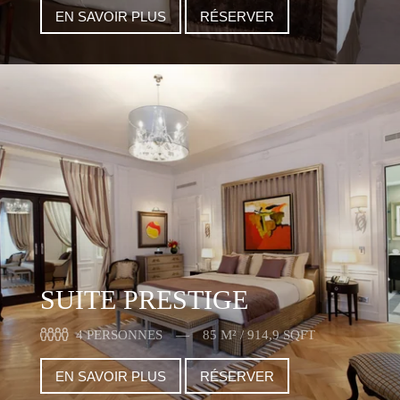
EN SAVOIR PLUS
RÉSERVER
SUITE PRESTIGE
4 PERSONNES
85 M² / 914,9 SQFT
EN SAVOIR PLUS
RÉSERVER