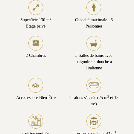
2
Superficie 130 m
Capacité maximale : 6
Étage privé
Personnes
2 Chambres
3 Salles de bains avec
baignoire et douche à
l'italienne
2
Accès espace Bien-Être
2 salons séparés (25 m
et 18
2
m
)
2
Cuisine équipée
2 Terrasses de 33 et 42 m