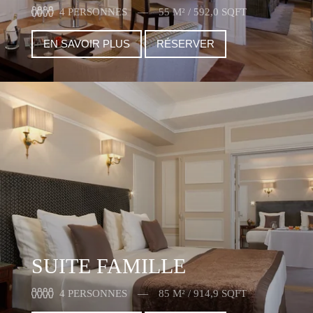
4 PERSONNES
55 M² / 592,0 SQFT
EN SAVOIR PLUS
RÉSERVER
SUITE FAMILLE
4 PERSONNES
85 M² / 914,9 SQFT