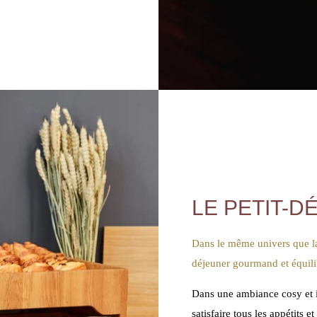
LE PETIT-D
Dans le même univers que la 
déjeuner gourmand et équili
Dans une ambiance cosy et in
satisfaire tous les appétits 