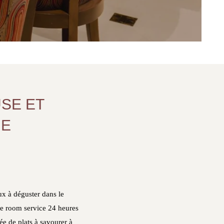
SE ET
ME
x à déguster dans le
re room service 24 heures
e de plats à savourer à