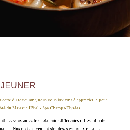
ÉJEUNER
carte du restaurant, nous vous invitons à apprécier le petit
bré du Majestic Hôtel - Spa Champs-Elysées.
time, vous aurez le choix entre différentes offres, afin de
et palais. Nos mets se veulent simples, savoureux et sains.