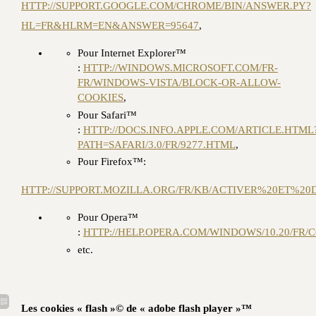
HTTP://SUPPORT.GOOGLE.COM/CHROME/BIN/ANSWER.PY?
HL=FR&HLRM=EN&ANSWER=95647
,
Pour Internet Explorer™
:
HTTP://WINDOWS.MICROSOFT.COM/FR-
FR/WINDOWS-VISTA/BLOCK-OR-ALLOW-
COOKIES
,
Pour Safari™
:
HTTP://DOCS.INFO.APPLE.COM/ARTICLE.HTML
PATH=SAFARI/3.0/FR/9277.HTML
,
Pour Firefox™:
HTTP://SUPPORT.MOZILLA.ORG/FR/KB/ACTIVER%20ET%
Pour Opera™
:
HTTP://HELP.OPERA.COM/WINDOWS/10.20/FR/
etc.
Les cookies « flash »© de « adobe flash player »™