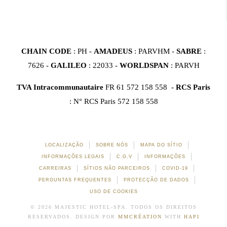
CHAIN CODE
: PH -
AMADEUS
: PARVHM -
SABRE
:
7626 -
GALILEO
: 22033 -
WORLDSPAN
: PARVH
TVA Intracommunautaire
FR 61 572 158 558 -
RCS Paris
: N° RCS Paris 572 158 558
LOCALIZAÇÃO
SOBRE NÓS
MAPA DO SÍTIO
INFORMAÇÕES LEGAIS
C.G.V
INFORMAÇÕES
CARREIRAS
SÍTIOS NÃO PARCEIROS
COVID-19
PERGUNTAS FREQUENTES
PROTECÇÃO DE DADOS
USO DE COOKIES
© 2026 MAJESTIC HOTEL-SPA. TODOS OS DIREITOS
RESERVADOS. DESIGN POR
MMCRÉATION
WITH
HAPI