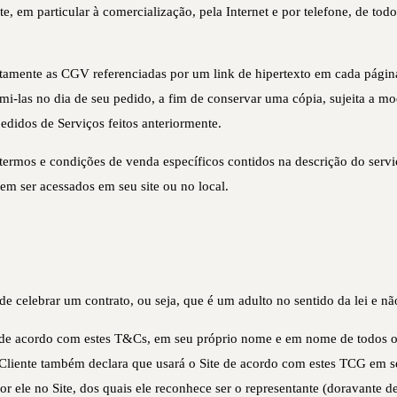
e, em particular à comercialização, pela Internet e por telefone, de todo
entamente as CGV referenciadas por um link de hipertexto em cada página 
i-las no dia de seu pedido, a fim de conservar uma cópia, sujeita a mod
edidos de Serviços feitos anteriormente.
mos e condições de venda específicos contidos na descrição do servi
m ser acessados em seu site ou no local.
 celebrar um contrato, ou seja, que é um adulto no sentido da lei e não 
e de acordo com estes T&Cs, em seu próprio nome e em nome de todos o
.O Cliente também declara que usará o Site de acordo com estes TCG em
r ele no Site, dos quais ele reconhece ser o representante (doravante d