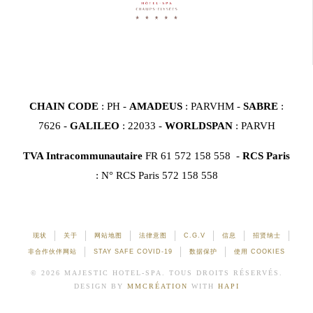
CHAIN CODE
: PH -
AMADEUS
: PARVHM -
SABRE
:
7626 -
GALILEO
: 22033 -
WORLDSPAN
: PARVH
TVA Intracommunautaire
FR 61 572 158 558 -
RCS Paris
: N° RCS Paris 572 158 558
现状
关于
网站地图
法律意图
C.G.V
信息
招贤纳士
非合作伙伴网站
STAY SAFE COVID-19
数据保护
使用 COOKIES
© 2026 MAJESTIC HOTEL-SPA. TOUS DROITS RÉSERVÉS.
DESIGN BY
MMCRÉATION
WITH
HAPI