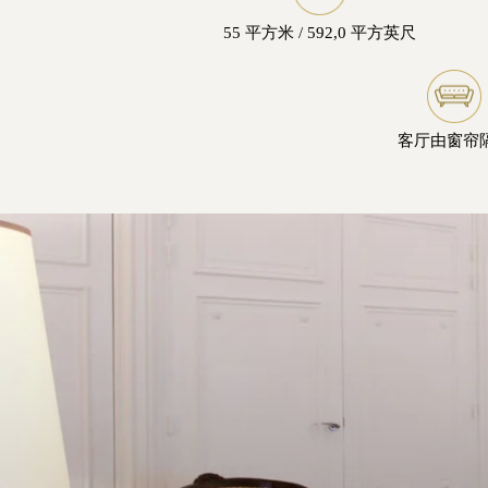
55 平方米 / 592,0 平方英尺
客厅由窗帘