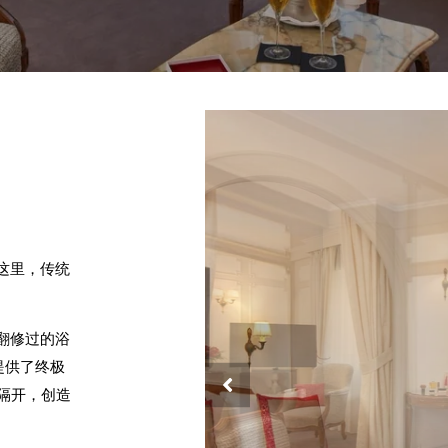
这里，传统
翻修过的浴
缸提供了终极
隔开，创造