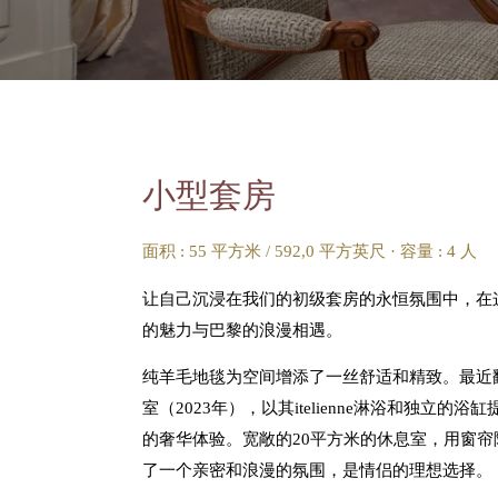
小型套房
面积 : 55 平方米 / 592,0 平方英尺 · 容量 : 4 人
让自己沉浸在我们的初级套房的永恒氛围中，在
的魅力与巴黎的浪漫相遇。
纯羊毛地毯为空间增添了一丝舒适和精致。最近
室（2023年），以其itelienne淋浴和独立的浴
的奢华体验。宽敞的20平方米的休息室，用窗帘
了一个亲密和浪漫的氛围，是情侣的理想选择。