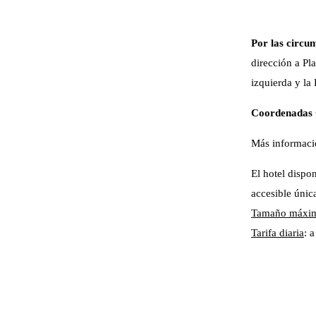
Por las circun
dirección a Pl
izquierda y la
Coordenadas
Más informac
El hotel dispo
accesible únic
Tamaño máxim
Tarifa diaria
: 