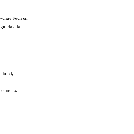
 Avenue Foch en
egunda a la
l hotel,
 de ancho.